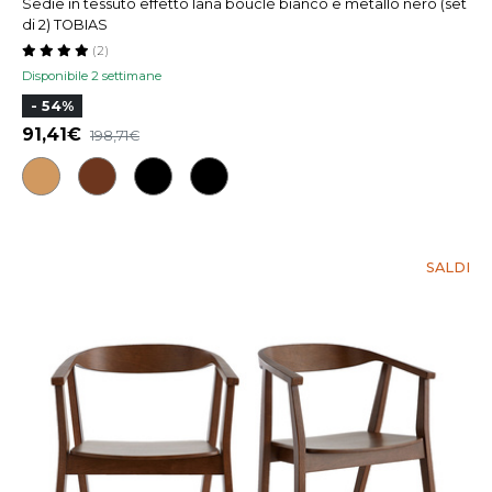
Sedie in tessuto effetto lana bouclé bianco e metallo nero (set
di 2) TOBIAS
(2)
Disponibile 2 settimane
- 54%
91,41
198,71
SALDI