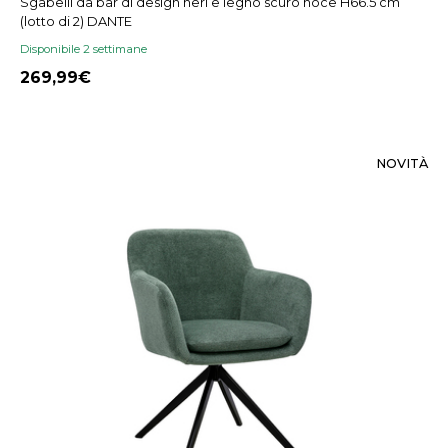
Sgabelli da bar di design neri e legno scuro noce H66.5 cm
(lotto di 2) DANTE
Disponibile 2 settimane
269,99
NOVITÀ