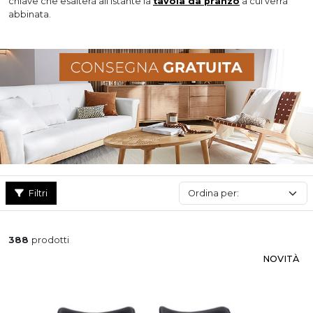
chiave che esalterà all’istante la
tavola da pranzo
a cui verrà
abbinata.
Filtri
388
prodotti
NOVITÀ