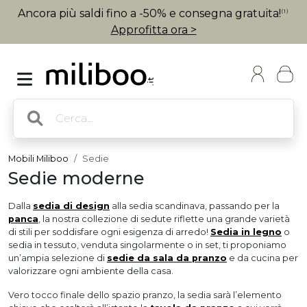
Ancora più saldi fino a -50% e consegna gratuita!
(1)
Approfitta ora >
Mobili Miliboo
Sedie
Sedie moderne
Dalla
sedia di design
alla sedia scandinava, passando per la
panca
, la nostra collezione di sedute riflette una grande varietà
di stili per soddisfare ogni esigenza di arredo!
Sedia in legno
o
sedia in tessuto, venduta singolarmente o in set, ti proponiamo
un’ampia selezione di
sedie da sala da pranzo
e da cucina per
valorizzare ogni ambiente della casa.
Vero tocco finale dello spazio pranzo, la sedia sarà l’elemento