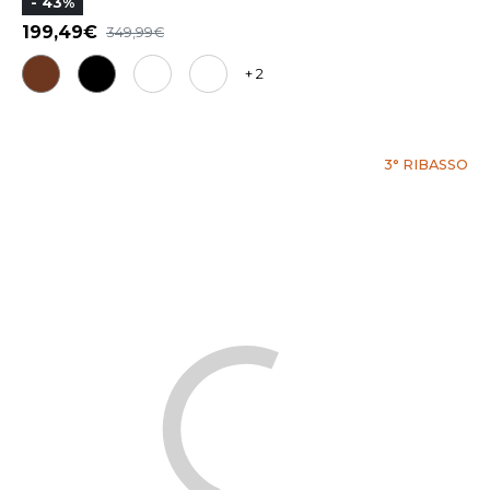
- 43%
199,49
349,99
+ 2
3° RIBASSO