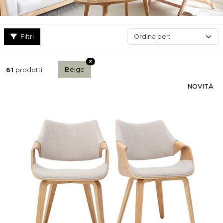
Filtri
Beige
61
prodotti
NOVITÀ