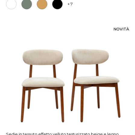
+ 7
NOVITÀ
Sedie in tessuto effetto velluto testurizzato beige e legno