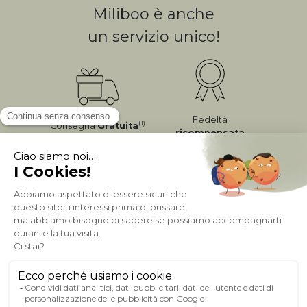
Miliboo è anche
un servizio unico!
Fedeltà
(1)
Consegna
Gratuita
ricompensata
Pagamento sicuro
A PROPOSITO DI MILIBOO