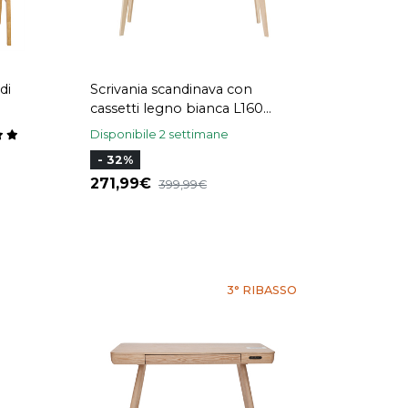
di
Scrivania scandinava con
cassetti legno bianca L160
0 cm
LEENA
Disponibile 2 settimane
- 32%
271,99
399,99
3° RIBASSO