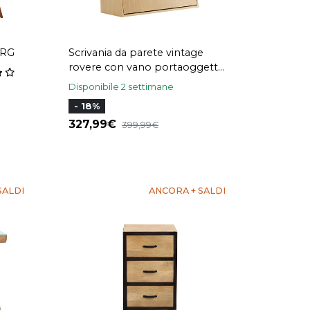
ORG
Scrivania da parete vintage
rovere con vano portaoggetti
L78 cm GABIN
Disponibile 2 settimane
- 18%
327,99
399,99
SALDI
ANCORA + SALDI