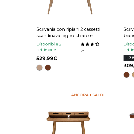
Scrivania con ripiani 2 cassetti
Scri
scandinava legno chiaro e
bianco 3 cassett
bianco L120 cm BJORG
OPU
Disponibile 2
Dispo
settimane
sett
(4)
529,99
- 3
30
ANCORA + SALDI