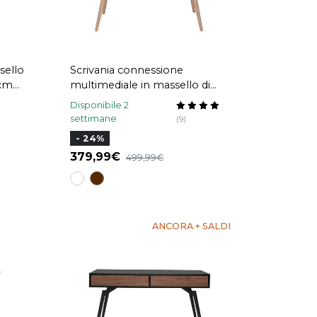
sello
Scrivania connessione
 cm
multimediale in massello di
frassino CLEVER
Disponibile 2
settimane
(9)
- 24%
379,99
499,99
ANCORA + SALDI