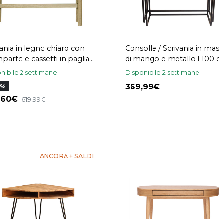
vania in legno chiaro con
Consolle / Scrivania in mas
parto e cassetti in paglia
di mango e metallo L100
ienna rattan L120 cm
YPKA
nibile 2 settimane
Disponibile 2 settimane
INA
369,99
7%
6,60
619,99
ANCORA + SALDI