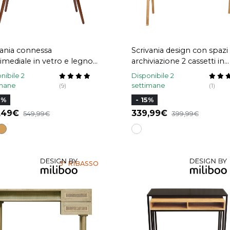
vania connessa
Scrivania design con spazi 
imediale in vetro e legno
archiviazione 2 cassetti in
ro CLEVER
legno chiaro di hevea L12
nibile 2
Disponibile 2
BROOK
imane
settimane
(9)
(1)
3%
- 15%
3,49
339,99
549,99
399,99
3° RIBASSO