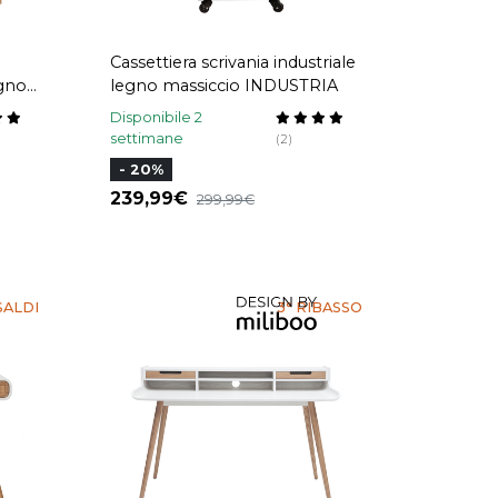
Cassettiera scrivania industriale
egno
legno massiccio INDUSTRIA
Disponibile 2
settimane
(2)
- 20%
239,99
299,99
SALDI
3° RIBASSO