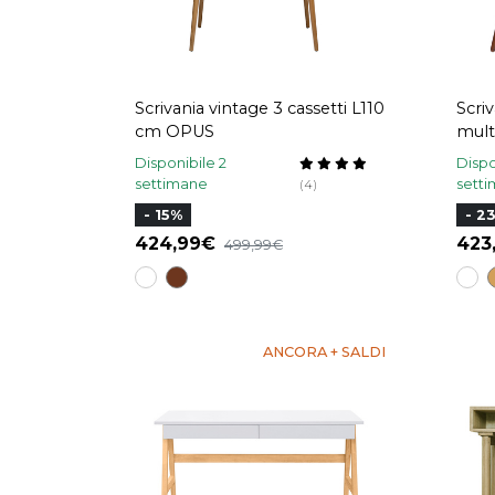
Scrivania vintage 3 cassetti L110
Scri
cm OPUS
mult
chia
Disponibile 2
Dispo
settimane
sett
(4)
- 15%
- 2
424,99
42
499,99
ANCORA + SALDI