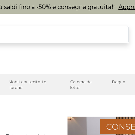
 saldi fino a -50% e consegna gratuita!
Appro
(1)
Mobili contenitori e
Camera da
Bagno
librerie
letto