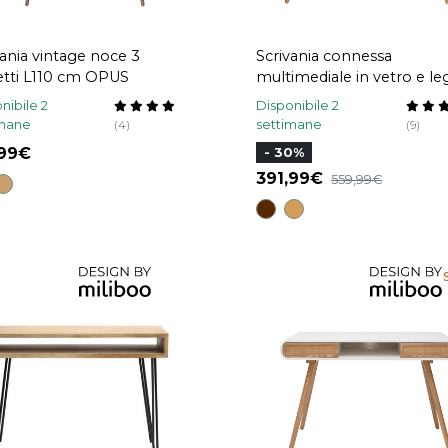
vania vintage noce 3
Scrivania connessa
etti L110 cm OPUS
multimediale in vetro e l
chiaro CLEVER
nibile 2
Disponibile 2
imane
settimane
(4)
(9)
,99
- 30%
391,99
559,99