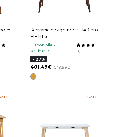
 noce
Scrivania design noce L140 cm
FIFTIES
Disponibile 2
settimane
(1)
- 27%
401,49
549,99
SALDI
SALDI