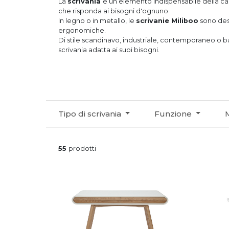
La
scrivania
è un elemento indispensabile della c
che risponda ai bisogni d'ognuno.
In legno o in metallo, le
scrivanie Miliboo
sono design, funzionali ed
ergonomiche.
Di stile scandinavo, industriale, contemporaneo o bar
scrivania adatta ai suoi bisogni.
Tipo di scrivania
Funzione
55
prodotti