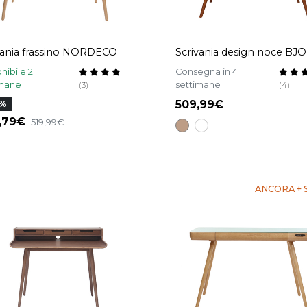
vania frassino NORDECO
Scrivania design noce BJ
nibile 2
Consegna in 4
imane
settimane
(3)
(4)
509,99
6%
6,79
519,99
ANCORA + 