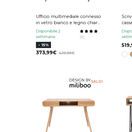
Ufficio multimediale connesso
Scri
in vetro bianco e legno chiaro
cass
L120 cm HANDY
Disponibile 2
Dispo
settimane
sett
(2)
519
- 15%
373,99
439,99
SALDI