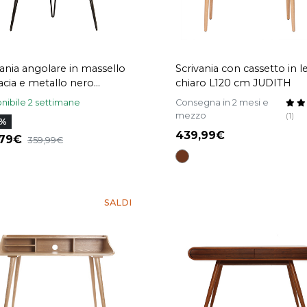
vania angolare in massello
Scrivania con cassetto in 
cacia e metallo nero
chiaro L120 cm JUDITH
BY
nibile 2 settimane
Consegna in 2 mesi e
mezzo
(1)
2%
439,99
,79
359,99
SALDI