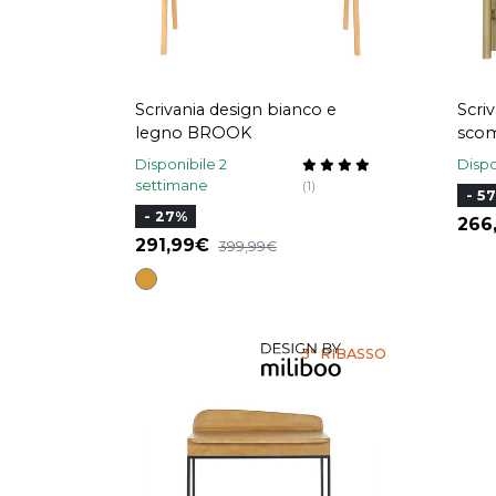
Scrivania design bianco e
Scri
legno BROOK
scom
di V
Disponibile 2
Dispo
GAL
settimane
(1)
- 5
- 27%
26
291,99
399,99
3° RIBASSO