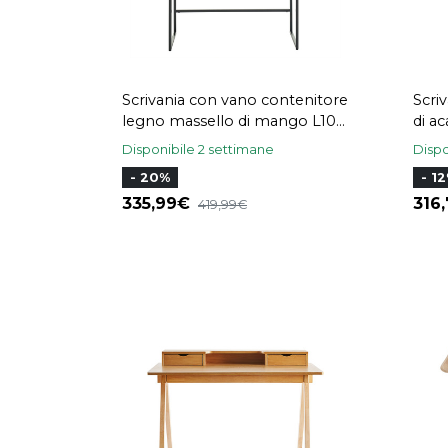
Scrivania con vano contenitore
Scri
legno massello di mango L100
di a
cm SHIVA
GOS
Disponibile 2 settimane
Dispo
- 20%
- 1
335,99
316
419,99