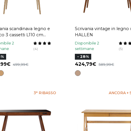
vania scandinava legno e
Scrivania vintage in legno
i L110 cm
HALLEN
S
nibile 2
Disponibile 2
imane
settimane
(4)
(5)
8%
- 28%
9,99
424,79
499,99
589,99
3° RIBASSO
ANCORA + 