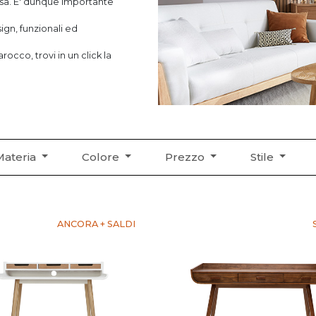
asa. E' dunque importante
occo, trovi in un click la
Materia
Colore
Prezzo
Stile
ANCORA + SALDI