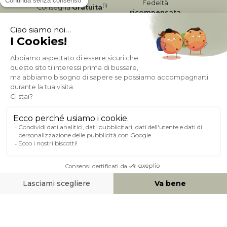
Fedeltà
(1)
Consegna
Gratuita
ricompensata
Pagamento sicuro
A PROPOSITO DI MILIBOO
AIUTO & CONTATTO