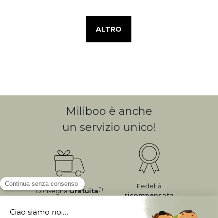
ALTRO
Miliboo è anche
un servizio unico!
Fedeltà
(1)
Consegna
Gratuita
ricompensata