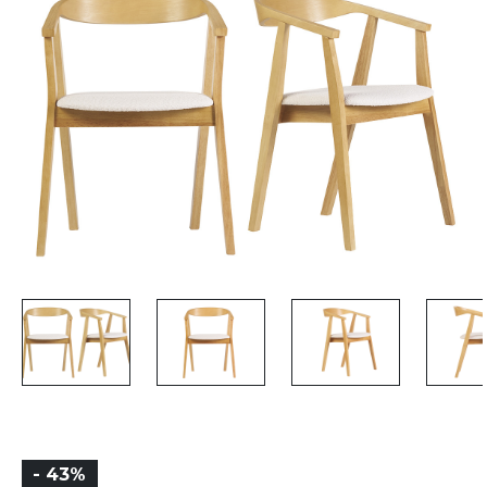
- 43%