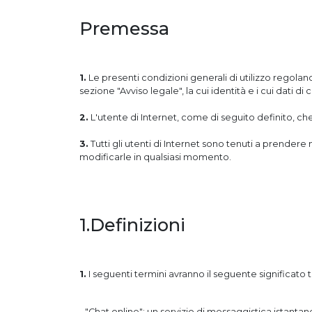
Premessa
1.
Le presenti condizioni generali di utilizzo regolano tu
sezione "Avviso legale", la cui identità e i cui dati di
2.
L'utente di Internet, come di seguito definito, che 
3.
Tutti gli utenti di Internet sono tenuti a prendere n
modificarle in qualsiasi momento.
1.Definizioni
1.
I seguenti termini avranno il seguente significato tr
- "Chat online": un servizio di messaggistica istanta