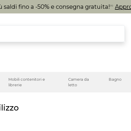
 saldi fino a -50% e consegna gratuita!
Appro
(1)
Mobili contenitori e
Camera da
Bagno
librerie
letto
lizzo