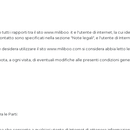
tti i rapporti tra il sito www.miliboo. it e l'utente di internet, la cui ide
 contatto sono specificati nella sezione "Note legali", e l'utente di Intern
desidera utilizzare il sito www.miliboo.com si considera abbia letto le p
ota, a ogni visita, di eventuali modifiche alle presenti condizioni generali
a le Parti:
nea che consente a qualsiasi utente di Internet di ottenere informazion