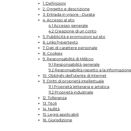
1. Definizioni
2. Oggetto e descrizione
3. Entrada in vigore - Durata
4. Accesso al sito
4.1 Accesso generale
4.2 Creazione di un conto
5. Pubblicità e promozioni sul sito
6. Links hypertexto
7. Dati di carattere personale
8. Cookies
9. Responsabilità di Miliboo
9.1 Responsabilità generale
9.2 Responsabilità rispetto a la informazione
10. Obblighi dell'utente di Internet
11. Diritti di proprietà intellettuale
11.1 Proprietà letteraria e artistica
11.2 Proprietà industriale
12. Tolleranza
13. Titoli
14. Nullità
15. Leggi applicabili
16. Giurisdizione