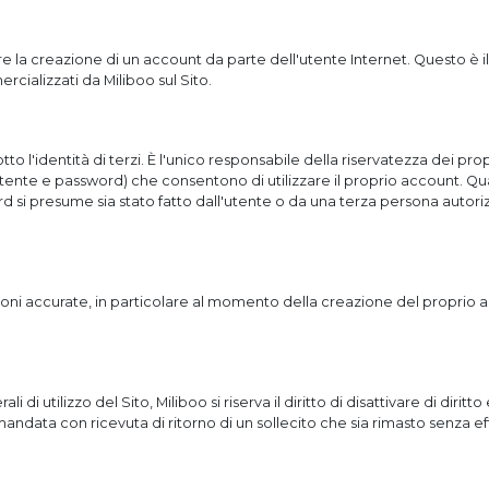
 la creazione di un account da parte dell'utente Internet. Questo è il c
cializzati da Miliboo sul Sito.
o l'identità di terzi. È l'unico responsabile della riservatezza dei pr
tente e password) che consentono di utilizzare il proprio account. Qual
ord si presume sia stato fatto dall'utente o da una terza persona autoriz
zioni accurate, in particolare al momento della creazione del proprio
 di utilizzo del Sito, Miliboo si riserva il diritto di disattivare di diri
mandata con ricevuta di ritorno di un sollecito che sia rimasto senza ef