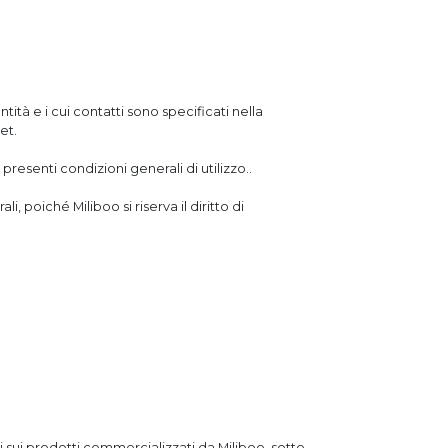
ntità e i cui contatti sono specificati nella
et.
resenti condizioni generali di utilizzo..
, poiché Miliboo si riserva il diritto di
i sui prodotti commercializzati da Miliboo, sotto