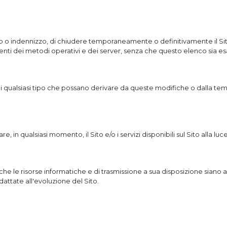
vviso o indennizzo, di chiudere temporaneamente o definitivamente il Sito
i dei metodi operativi e dei server, senza che questo elenco sia es
di qualsiasi tipo che possano derivare da queste modifiche o dalla te
re, in qualsiasi momento, il Sito e/o i servizi disponibili sul Sito alla luc
si che le risorse informatiche e di trasmissione a sua disposizione sia
dattate all'evoluzione del Sito.