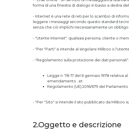
forma di una finestra di dialogo in basso a destra del 
- Internet è una rete di reti per lo scambio di inform
leggere i messaggi secondo questo standard tecnic
senza che ciò implichi necessariamente un obbligo di
- "Utente Internet": qualsiasi persona, cliente o meno,
- "Per "Parti" si intende al singolare Miliboo o l'utente
- "Regolamento sulla protezione dei dati personali":
Legge n. 78-17 del 6 gennaio 1978 relativa al
emendamento ; et
Regolamento (UE) 2016/679 del Parlamento eu
- "Per "Sito" si intende il sito pubblicato da Miliboo s
2.Oggetto e descrizione