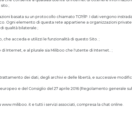
sito.;
azioni basata su un protocollo chiamato TCP/IP. I dati vengono instradati
o. Ogni elemento di questa rete appartiene a organizzazioni private
 qualità bilaterale.;
 che acceda e utilizzi le funzionalità di questo Sito. ;
 di Internet, e al plurale sia Miliboo che l'utente di Internet.. ;
 trattamento dei dati, degli archivi e delle libertà, e successive modi
ropeo e del Consiglio del 27 aprile 2016 (Regolamento generale sulla
u www.miliboo. it e tutti i servizi associati, compresa la chat online.