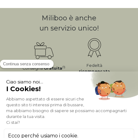
Miliboo è anche
un servizio unico!
Fedeltà
(1)
Consegna
Gratuita
ricompensata
Pagamento sicuro