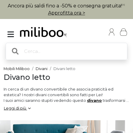
Ancora più saldi fino a -50% e consegna gratuita!
(1)
Approfitta ora >
Mobili Miliboo
Divani
Divani letto
Divano letto
In cerca di un divano convertibile che associa praticità ed
estetica? I nostri divani convertibili sono fatti per Lei!
I suoi amici saranno stupiti vedendo questo
divano
trasformarsi in
un batter d'occhio in un ampio e comodo letto. Amici e parenti
Leggi di più
potranno ormai pernottare da Lei senza scomodare nessuno.
I nostri divani convertibili sono stati progettati per procurarLe un
comfort ottimale!