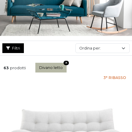
Filtri
Divano letto
63
prodotti
3° RIBASSO