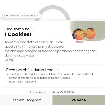
Divano letto sfoderabile 3-4 posti forma a fagiolo in tessuto
effetto velluto color terracotta SACHA
Disponibile 2 settimane
2179,99