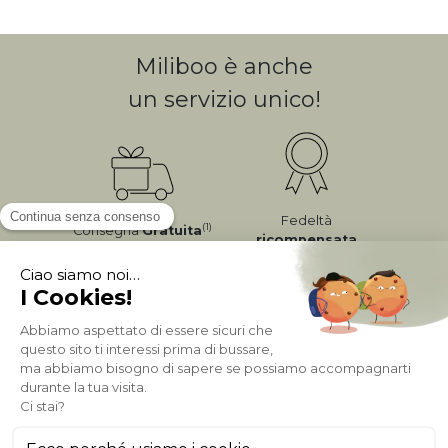
Miliboo è anche
un servizio unico!
Fedeltà
(1)
Consegna
Gratuita
ricompensata
Pagamento sicuro