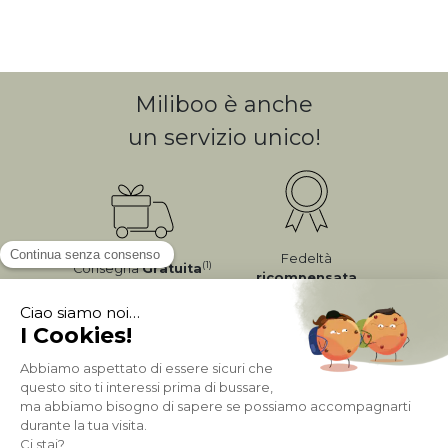
Miliboo è anche
un servizio unico!
Fedeltà
(1)
Consegna
Gratuita
ricompensata
Pagamento sicuro