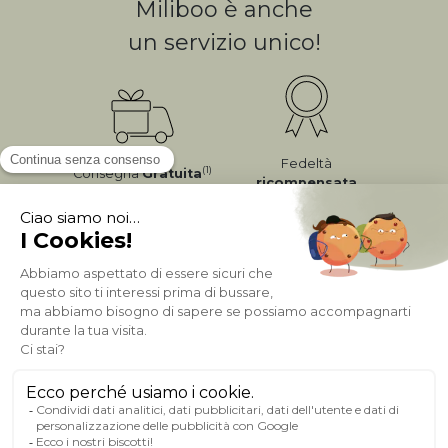
Miliboo è anche
un servizio unico!
Fedeltà
(1)
Consegna
Gratuita
ricompensata
Pagamento sicuro
A PROPOSITO DI MILIBOO