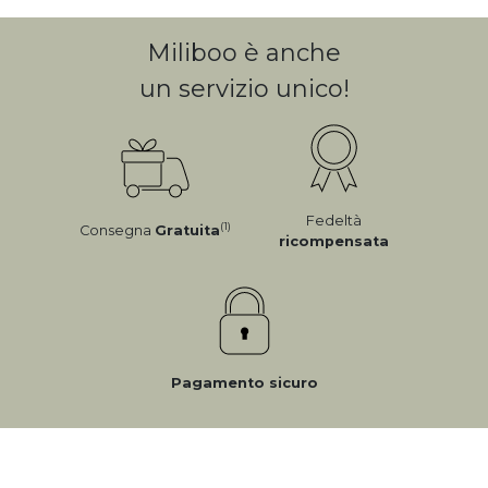
Miliboo è anche
un servizio unico!
Fedeltà
(1)
Consegna
Gratuita
ricompensata
Pagamento sicuro