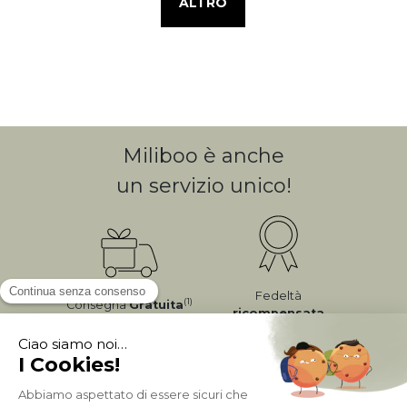
ALTRO
Miliboo è anche
un servizio unico!
Fedeltà
(1)
Consegna
Gratuita
ricompensata