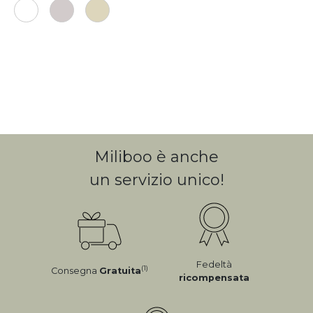
Miliboo è anche
un servizio unico!
Fedeltà
(1)
Consegna
Gratuita
ricompensata