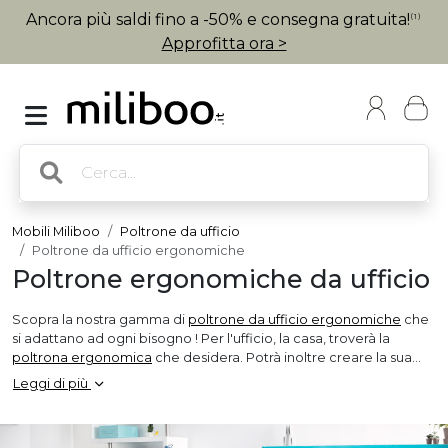
Ancora più saldi fino a -50% e consegna gratuita!
(1)
Approfitta ora >
Mobili Miliboo
Poltrone da ufficio
Poltrone da ufficio ergonomiche
Poltrone ergonomiche da ufficio
Scopra la nostra gamma di
poltrone da ufficio ergonomiche
che
si adattano ad ogni bisogno ! Per l'ufficio, la casa, troverà la
poltrona ergonomica
che desidera. Potrà inoltre creare la sua
poltrona da ufficio ergonomica personalizzabile
grazie
Leggi di più
all'applicazione
Up to you
!