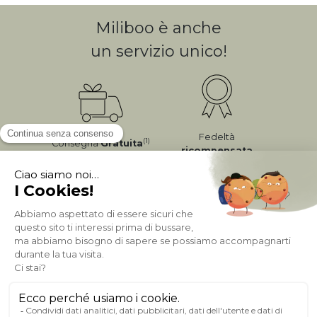
Miliboo è anche
un servizio unico!
Fedeltà
(1)
Consegna
Gratuita
ricompensata
Pagamento sicuro