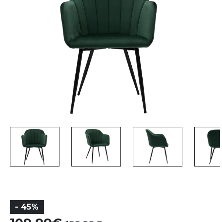
- 45%