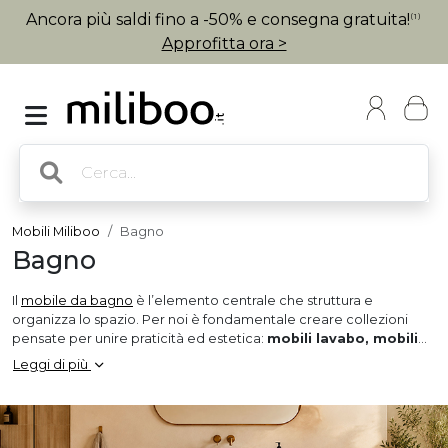
Ancora più saldi fino a -50% e consegna gratuita!
(1)
Approfitta ora >
Mobili Miliboo
Bagno
Bagno
Il
mobile da bagno
è l’elemento centrale che struttura e
organizza lo spazio. Per noi è fondamentale creare collezioni
pensate per unire praticità ed estetica:
mobili lavabo, mobili
sottolavabo, mobili con doppio lavabo
e mobili sospesi,
Leggi di più
disponibili in diversi stili per adattarsi a ogni tipo di arredamento. Il
mobile lavabo sospeso dona leggerezza all’ambiente e facilita la
pulizia del pavimento, mentre il mobile da appoggio offre un
ampio volume contenitivo, ideale per i bagni più spaziosi. Con o