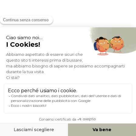
Mobile da bagno in legno massello di teak e corda intrecciata
L120 cm MOSSA