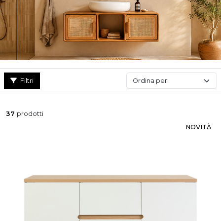
senza cassetto, compatibile con un lavabo da appoggio o
utilizzabile come semplice mobile contenitore, ogni modello è
progettato per adattarsi alla configurazione del tuo bagno e alle
tue abitudini di organizzazione. Che tu stia rinnovando
completamente il bagno o sostituendo semplicemente il
lavabo
attuale, la nostra selezione ti garantisce qualità, design e facilità di
installazione: l’unico limite, ora, è la tua immaginazione!
Filtri
37
prodotti
NOVITÀ