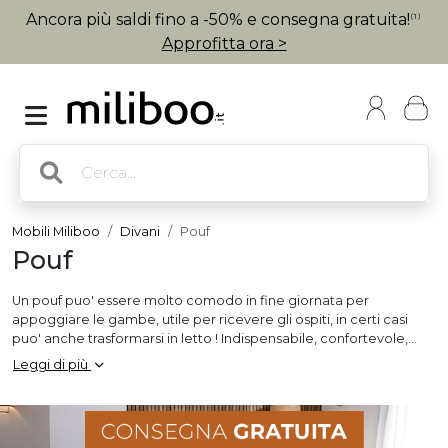
Ancora più saldi fino a -50% e consegna gratuita!
(1)
Approfitta ora >
Mobili Miliboo
Divani
Pouf
Pouf
Un pouf puo' essere molto comodo in fine giornata per
appoggiare le gambe, utile per ricevere gli ospiti, in certi casi
puo' anche trasformarsi in letto ! Indispensabile, confortevole,
Miliboo le propone di scoprire la sua selezione !
Leggi di più