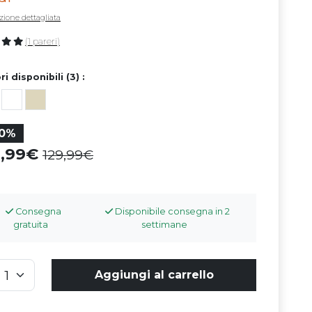
zione dettagliata
(1 pareri)
ri disponibili (3) :
10%
6,99
129,99
Consegna
Disponibile consegna in 2
gratuita
settimane
Aggiungi al carrello