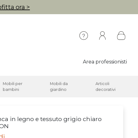
fitta ora >
Area professionisti
Mobili per
Mobili da
Articoli
bambini
giardino
decorativi
ca in legno e tessuto grigio chiaro
ION
di