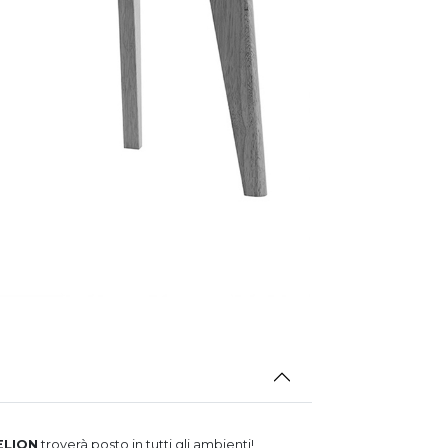
ELION
troverà posto in tutti gli ambienti!