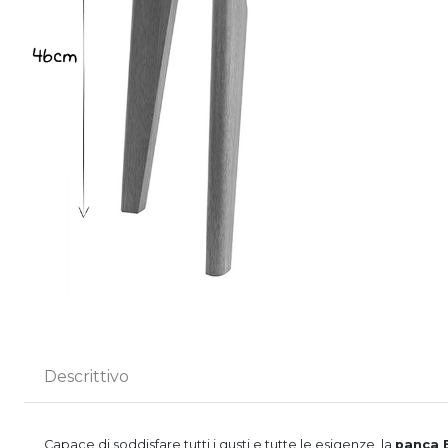
Descrittivo
Capace di soddisfare tutti i gusti e tutte le esigenze, la
panca 