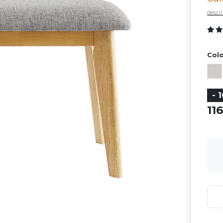
descri
Colo
- 
11