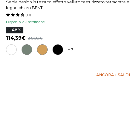
Sedia design in tessuto effetto velluto testurizzato terracotta e
legno chiaro BENT
(19)
Disponibile 2 settimane
- 48%
114,39
219,99
+ 7
ANCORA + SALDI