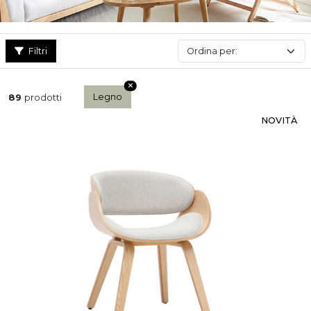
Filtri
Legno
89
prodotti
NOVITÀ