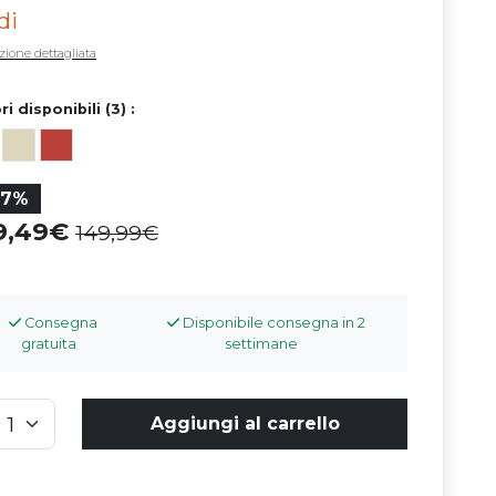
di
zione dettagliata
ri disponibili (3) :
27%
09,49
149,99
Consegna
Disponibile consegna in 2
gratuita
settimane
Aggiungi al carrello