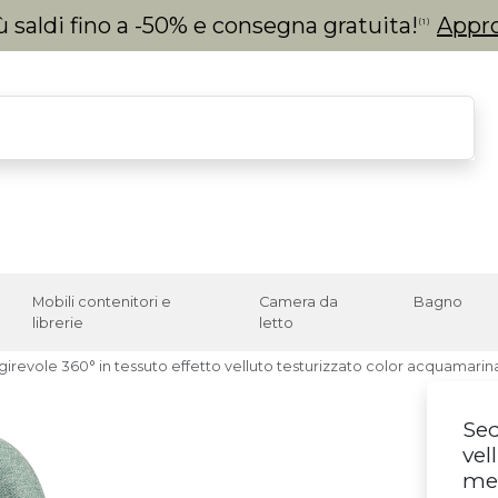
 saldi fino a -50% e consegna gratuita!
Appro
(1)
Mobili contenitori e
Camera da
Bagno
librerie
letto
girevole 360° in tessuto effetto velluto testurizzato color acquamar
Sed
vel
me