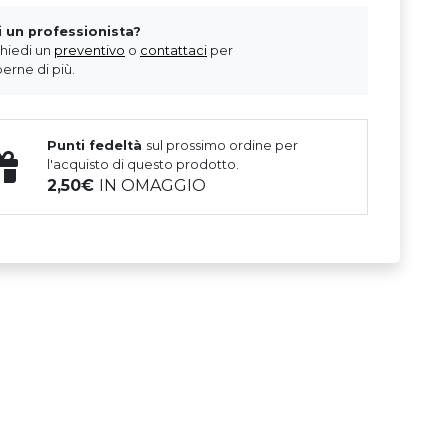
i un professionista?
chiedi un
preventivo
o
contattaci
per
erne di più.
Punti fedeltà
sul prossimo ordine per
l'acquisto di questo prodotto.
2,50
IN OMAGGIO