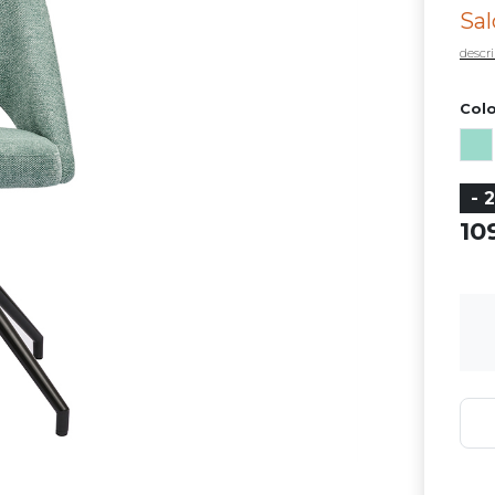
Sal
descri
Colo
- 
1