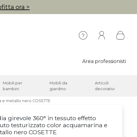
fitta ora >
Area professionisti
Mobili per
Mobili da
Articoli
bambini
giardino
decorativi
ina e metallo nero COSETTE
ia girevole 360° in tessuto effetto
luto testurizzato color acquamarina e
tallo nero COSETTE