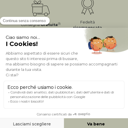
Fedeltà
(1)
Consegna
Gratuita
ricompensata
Pagamento sicuro
A PROPOSITO DI MILIBOO
AIUTO & CONTATTO