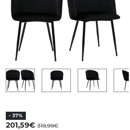
- 37%
201,59
319,99