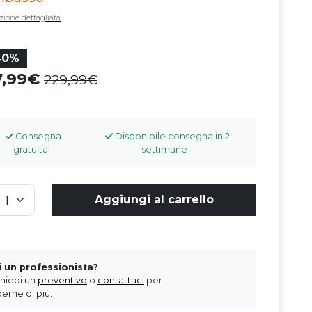
zione dettagliata
40%
7,99
229,99
Consegna
Disponibile consegna in 2
gratuita
settimane
Aggiungi al carrello
i un professionista?
chiedi un
preventivo
o
contattaci
per
erne di più.