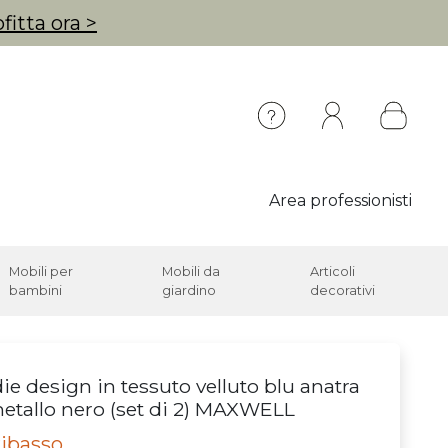
fitta ora >
Area professionisti
Mobili per
Mobili da
Articoli
bambini
giardino
decorativi
ie design in tessuto velluto blu anatra
etallo nero (set di 2) MAXWELL
ribasso