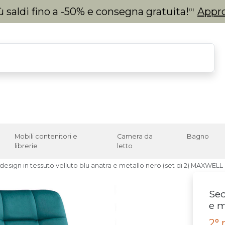
 saldi fino a -50% e consegna gratuita!
Appro
(1)
Mobili contenitori e
Camera da
Bagno
librerie
letto
design in tessuto velluto blu anatra e metallo nero (set di 2) MAXWELL
Sed
e m
2° 