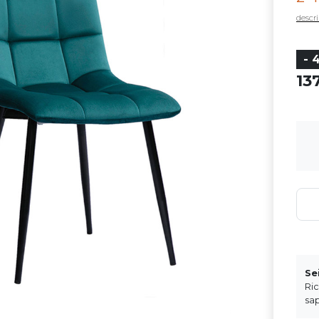
descri
- 
13
Se
Ri
sap