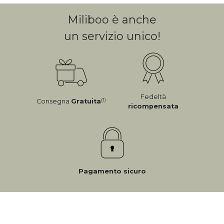
Miliboo è anche
un servizio unico!
Fedeltà
(1)
Consegna
Gratuita
ricompensata
Pagamento sicuro