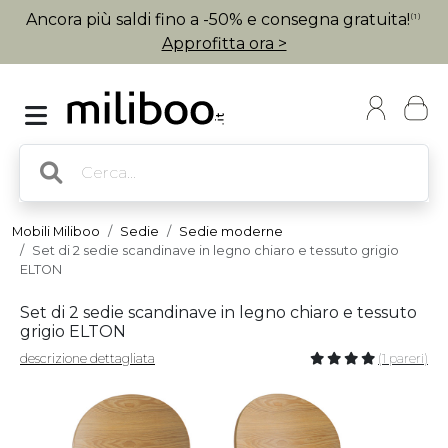
Ancora più saldi fino a -50% e consegna gratuita!
(1)
Approfitta ora >
Mobili Miliboo
Sedie
Sedie moderne
Set di 2 sedie scandinave in legno chiaro e tessuto grigio
ELTON
Set di 2 sedie scandinave in legno chiaro e tessuto
grigio ELTON
descrizione dettagliata
(1 pareri)