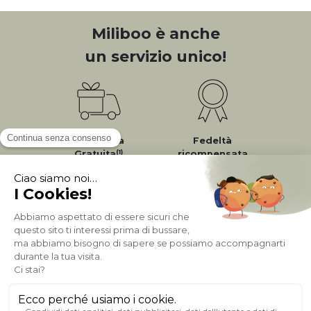
Miliboo è anche
un servizio unico!
Consegna
Fedeltà
(1)
Gratuita
ricompensata
Pagamento sicuro