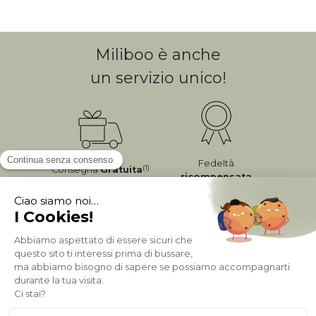
Miliboo è anche
un servizio unico!
Fedeltà
(1)
Consegna
Gratuita
ricompensata
Pagamento sicuro