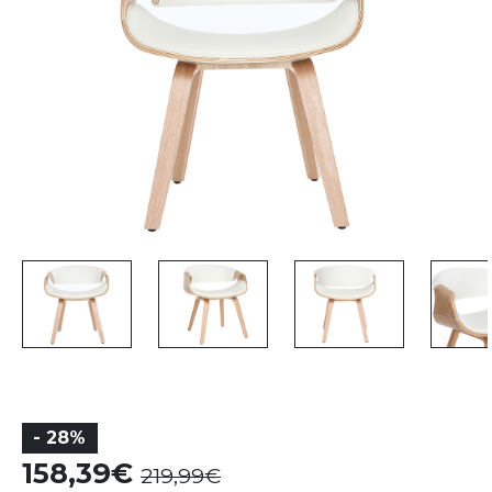
- 28%
158,39
219,99