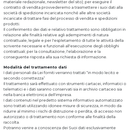
materiale redazionale, newsletter del sito); per eseguire il
contratto di vendita provvederemo a trasmettere i suoi dati alla
società di spedizione incaricata nonché alle altre società
incaricate di trattare fasi del processo di vendita e spedizioni
prodotti.
Il conferimento dei dati e relativo trattamento sono obbligatori in
relazione alle finalità relative agli adempimenti di natura
contrattuale, legale e per l'espletamento di tutte le attività della
scrivente necessarie e funzionali all'esecuzione degli obblighi
contrattuali; per la consultazione, l'elaborazione e la
conseguente risposta alla sua richiesta di informazione.
Modalità del trattamento dati
I dati personali da Lei forniti verranno trattati “in modo lecito e
secondo correttezza”
Il trattamento sarà effettuato con strumenti cartacei, informatici o
telematici e i dati saranno conservati sia in archivio cartaceo sia
nella banca elettronica dell'impresa.
I dati contenuti nel predetto sistema informativo automatizzato
sono trattati utilizzando idonee misure di sicurezza, in modo da
ridurre al minimo i rischi di distruzione o perdita, di accesso non
autorizzato o di trattamento non conforme alle finalità della
raccolta.
Potranno venire a conoscenza dei Suoi dati esclusivamente