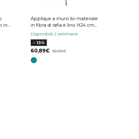
o
Applique a muro bi-materiale
o in
in fibra di rafia e lino H24 cm
IWY
LITCHI
Disponibile 2 settimane
- 13%
60,89
69,99