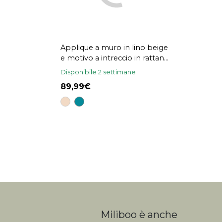
Applique a muro in lino beige
e motivo a intreccio in rattan
naturale H20 cm TIWY
Disponibile 2 settimane
89,99
Miliboo è anche