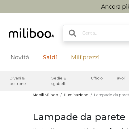
Ancora più
Novità
Saldi
Mili'prezzi
Divani &
Sedie &
Ufficio
Tavoli
poltrone
sgabelli
Mobili Miliboo
Illuminazione
Lampade da pare
Lampade da parete