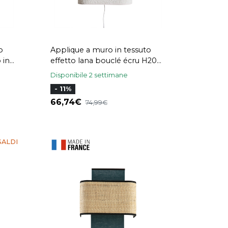
o
Applique a muro in tessuto
 in
effetto lana bouclé écru H20
IWY
cm TESSA
Disponibile 2 settimane
- 11%
66,74
74,99
SALDI