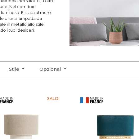
allandola nel salotto, ti offre
uce. Nel corridoio
ale di una lampada da
ale in metallo allo stile
do i tuoi desideri.
Stile
Opzional
SALDI