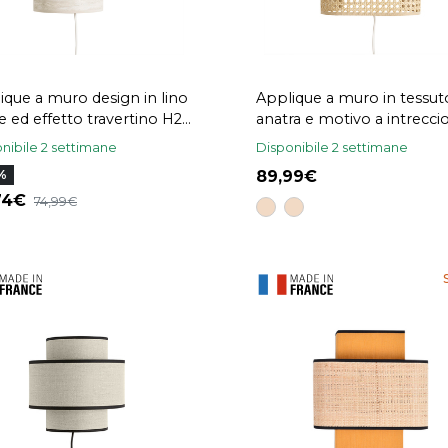
ique a muro design in lino
Applique a muro in tessut
e ed effetto travertino H20
anatra e motivo a intreccio
SEMA
rattan naturale H20 cm T
nibile 2 settimane
Disponibile 2 settimane
89,99
%
,74
74,99