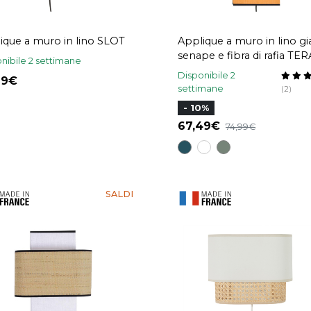
ique a muro in lino SLOT
Applique a muro in lino gi
senape e fibra di rafia TER
nibile 2 settimane
Disponibile 2
,99
settimane
(2)
- 10%
67,49
74,99
SALDI