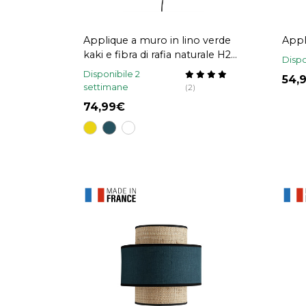
Applique a muro in lino verde
Appl
kaki e fibra di rafia naturale H28
Dispo
cm TERA
Disponibile 2
54
settimane
(2)
74,99