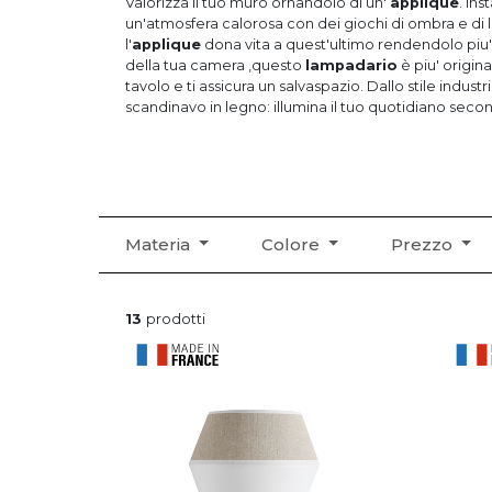
Valorizza il tuo muro ornandolo di un'
applique
. Inst
un'atmosfera calorosa con dei giochi di ombra e di l
l'
applique
dona vita a quest'ultimo rendendolo piu' luminoso. Fissata al muro
della tua camera ,questo
lampadario
è piu' origin
tavolo e ti assicura un salvaspazio. Dallo stile industri
scandinavo in legno: illumina il tuo quotidiano secon
Materia
Colore
Prezzo
13
prodotti