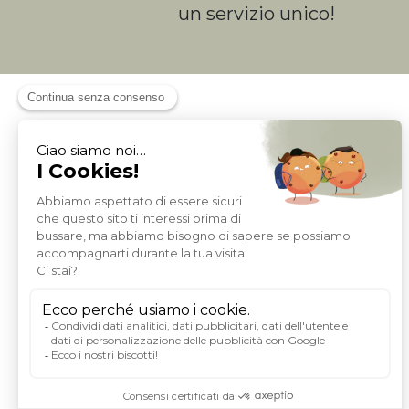
un servizio unico!
A PROPOSITO DI MILIBOO
Chi siamo e quali sono i nostri valori
Avviso legale
Mezzi di pagamento
Trasporto
Condizioni generali di vendita
Politica di protezione dei dati personali
Carta sconti e sponsorizzazione
Privacy e Dati personali