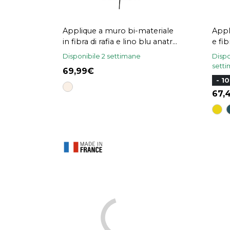
Applique a muro bi-materiale
Appl
in fibra di rafia e lino blu anatra
e fib
H24 cm LITCHI
Disponibile 2 settimane
Dispo
sett
69,99
- 1
67