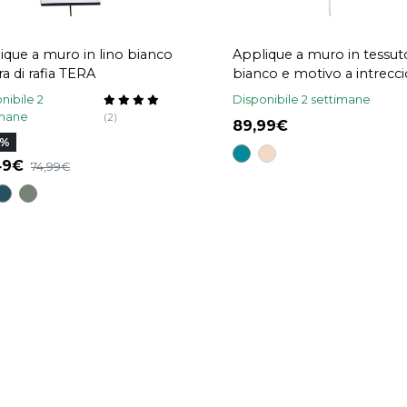
ique a muro in lino bianco
Applique a muro in tessut
ra di rafia TERA
bianco e motivo a intrecci
rattan naturale H20 cm T
nibile 2
Disponibile 2 settimane
imane
(2)
89,99
0%
,49
74,99