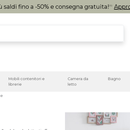
 saldi fino a -50% e consegna gratuita!
Appro
(1)
Mobili contenitori e
Camera da
Bagno
librerie
letto
te