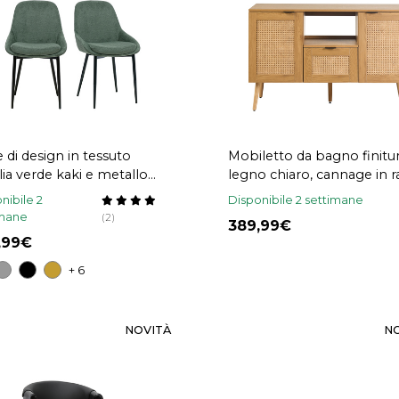
 di design in tessuto
Mobiletto da bagno finitu
lia verde kaki e metallo
legno chiaro, cannage in r
 (lotto di 2) HOLO
e metallo nero L120 cm
nibile 2
Disponibile 2 settimane
MANILLE
imane
(2)
389,99
9,99
+ 6
NOVITÀ
N