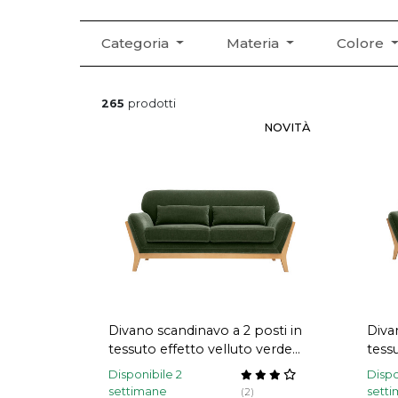
Categoria
Materia
Colore
265
prodotti
NOVITÀ
Divano scandinavo a 2 posti in
Diva
tessuto effetto velluto verde
tess
kaki e legno chiaro YOKO
kaki
Disponibile 2
Dispo
settimane
sett
(2)