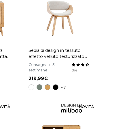
ra
Sedia di design in tessuto
attan
effetto velluto testurizzato
beige e legno chiaro BENT
Consegna in 3
settimane
(19)
219,99
+ 7
OVITÀ
NOVITÀ