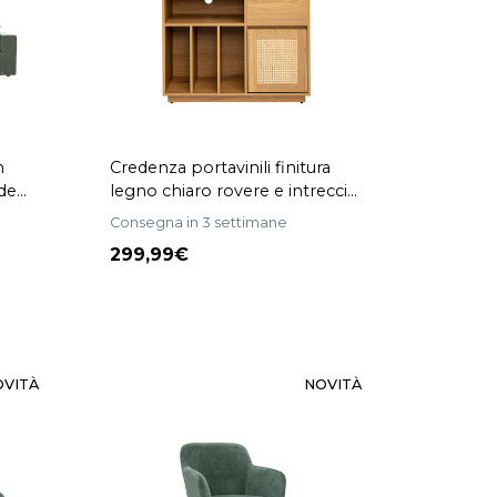
n
Credenza portavinili finitura
rde
legno chiaro rovere e intreccio
in rattan L95 cm ALICANTE
Consegna in 3 settimane
299,99
OVITÀ
NOVITÀ