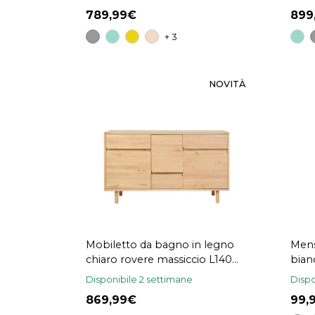
789,99
89
+ 3
NOVITÀ
Mobiletto da bagno in legno
Mens
chiaro rovere massiccio L140
bian
cm SINCLAIR
L30
Disponibile 2 settimane
Dispo
869,99
99