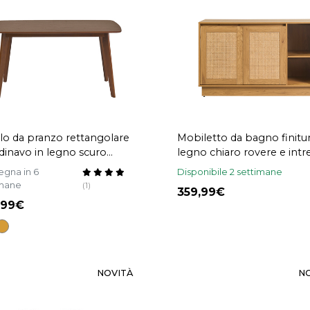
lo da pranzo rettangolare
Mobiletto da bagno finitu
dinavo in legno scuro
legno chiaro rovere e intr
 L150 cm LEENA
in rattan L120 cm ALICAN
gna in 6
Disponibile 2 settimane
imane
(1)
359,99
,99
NOVITÀ
N