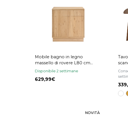
Mobile bagno in legno
Tavo
massello di rovere L80 cm
scan
ALISTAIR
noce
Disponibile 2 settimane
Conse
sett
629,99
339
NOVITÀ