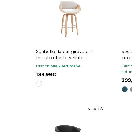
Sgabello da bar girevole in
Sedie
tessuto effetto velluto
cinig
testurizzato beige e legno
nero
Disponibile 2 settimane
Dispo
chiaro H69 cm BENT
sett
189,99
29
NOVITÀ