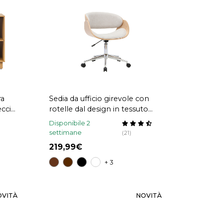
ra
Sedia da ufficio girevole con
eccio
rotelle dal design in tessuto
TE
effetto velluto testurizzato
Disponibile 2
beige, legno chiaro e acciaio
settimane
(21)
cromato BENT
219,99
+ 3
OVITÀ
NOVITÀ