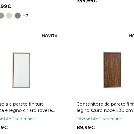
359,99
9,99
+ 3
NOVITÀ
N
ola a parete finitura
Contenitore da parete fini
ca e legno chiaro rovere
legno scuro noce L30 cm
 cm FLEXO
FLEXO
nibile 2 settimane
Disponibile 2 settimane
,99
89,99