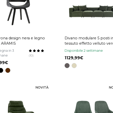
rona design nera e legno
Divano modulare 5 posti i
o ARAMIS
tessuto effetto velluto ve
kaki KERRY
gna in 3
Disponibile 2 settimane
imane
(10)
1129,99
,99
NOVITÀ
N