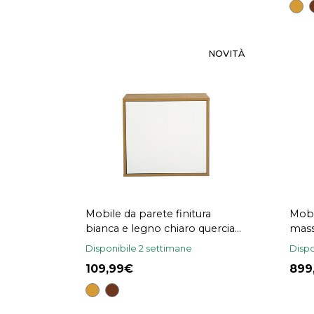
NOVITÀ
Mobile da parete finitura
Mobi
bianca e legno chiaro quercia
mass
L55 cm FLEXO
MAR
Disponibile 2 settimane
Dispo
109,99
89