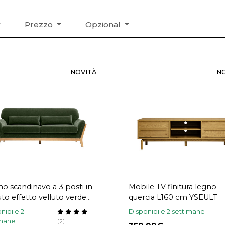
Prezzo
Opzional
NOVITÀ
N
no scandinavo a 3 posti in
Mobile TV finitura legno
uto effetto velluto verde
quercia L160 cm YSEULT
 e legno chiaro YOKO
nibile 2
Disponibile 2 settimane
imane
(2)