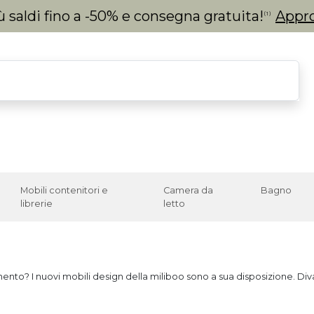
 saldi fino a -50% e consegna gratuita!
Appro
(1)
Mobili contenitori e
Camera da
Bagno
librerie
letto
nto? I nuovi mobili design della miliboo sono a sua disposizione. Divan