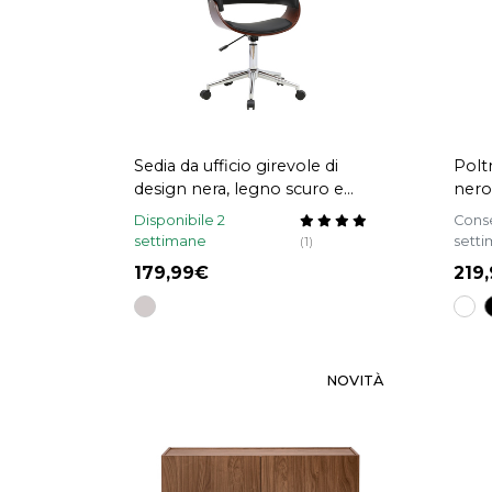
Sedia da ufficio girevole di
Polt
design nera, legno scuro e
ner
acciaio cromato OKTAV
Disponibile 2
Conse
settimane
sett
(1)
179,99
219
NOVITÀ