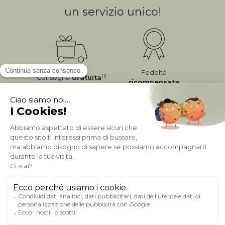
un servizio unico!
Fedeltà
(1)
Consegna
Gratuita
ricompensata
Pagamento sicuro
A PROPOSITO DI MILIBOO