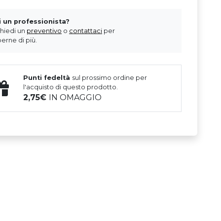
i un professionista?
chiedi un
preventivo
o
contattaci
per
erne di più.
Punti fedeltà
sul prossimo ordine per
l'acquisto di questo prodotto.
2,75
IN OMAGGIO