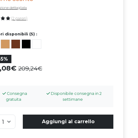
zione dettagliata
(2 pareri)
i disponibili (5) :
45%
5,08
209,24
Consegna
Disponibile consegna in 2
gratuita
settimane
Aggiungi al carrello