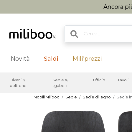
Ancora più
Novità
Saldi
Mili'prezzi
Divani &
Sedie &
Ufficio
Tavoli
poltrone
sgabelli
Mobili Miliboo
Sedie
Sedie di legno
Sedie in