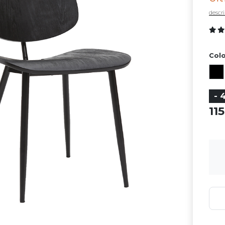
descri
Color
- 
11