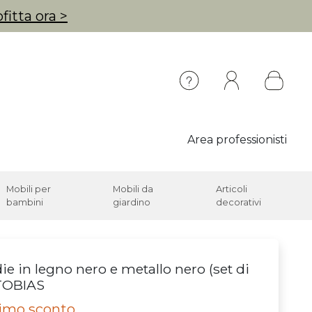
fitta ora >
Area professionisti
Mobili per
Mobili da
Articoli
bambini
giardino
decorativi
ie in legno nero e metallo nero (set di
TOBIAS
timo sconto