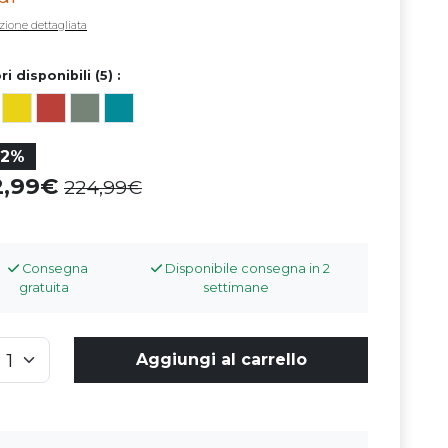
zione dettagliata
i disponibili (5) :
32%
2,99
224,99
Consegna
Disponibile consegna in 2
gratuita
settimane
Aggiungi al carrello