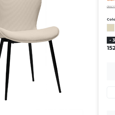
descri
Color
- 
15