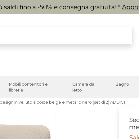
 saldi fino a -50% e consegna gratuita!
Appro
(1)
Mobili contenitori e
Camera da
Bagno
librerie
letto
design in velluto a coste beige e metallo nero (set di 2) ADDICT
Sed
met
Sal