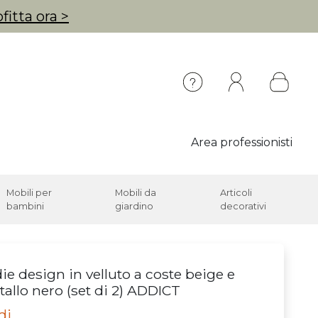
fitta ora >
Area professionisti
Mobili per
Mobili da
Articoli
bambini
giardino
decorativi
ie design in velluto a coste beige e
allo nero (set di 2) ADDICT
di