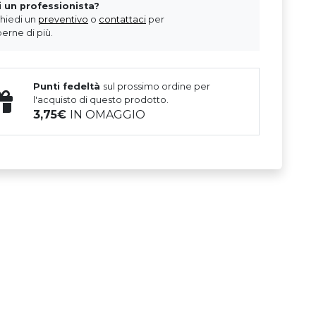
i un professionista?
chiedi un
preventivo
o
contattaci
per
erne di più.
Punti fedeltà
sul prossimo ordine per
l'acquisto di questo prodotto.
3,75
IN OMAGGIO