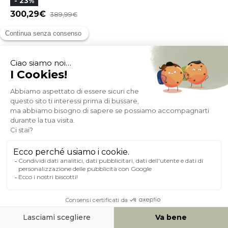
- 23%
300,29
389,99
ANCORA + SALDI