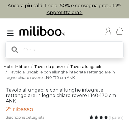
Ancora più saldi fino a -50% e consegna gratuita!
(1)
Approfitta ora >
Mobili Miliboo
Tavoli da pranzo
Tavoli allungabili
Tavolo allungabile con allunghe integrate rettangolare in
legno chiaro rovere L140-170 cm ANK
Tavolo allungabile con allunghe integrate
rettangolare in legno chiaro rovere L140-170 cm
ANK
2° ribasso
descrizione dettagliata
(1 pareri)