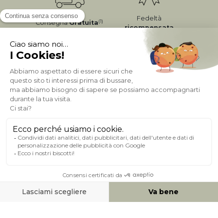
Fedeltà
(1)
Consegna
Gratuita
ricompensata
Pagamento sicuro
A PROPOSITO DI MILIBOO
AIUTO & CONTATTO