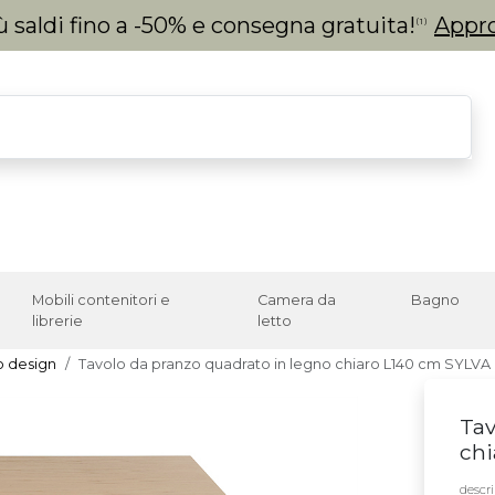
 saldi fino a -50% e consegna gratuita!
Appro
(1)
Mobili contenitori e
Camera da
Bagno
librerie
letto
o design
Tavolo da pranzo quadrato in legno chiaro L140 cm SYLVA
Tav
chi
descri