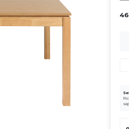
4
Se
Ri
sap