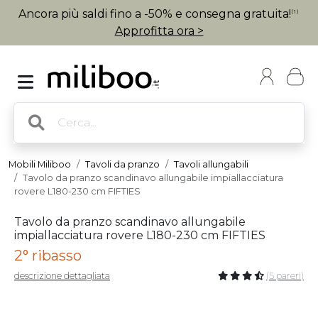
Ancora più saldi fino a -50% e consegna gratuita!
(1)
Approfitta ora >
Mobili Miliboo
Tavoli da pranzo
Tavoli allungabili
Tavolo da pranzo scandinavo allungabile impiallacciatura
rovere L180-230 cm FIFTIES
Tavolo da pranzo scandinavo allungabile
impiallacciatura rovere L180-230 cm FIFTIES
2° ribasso
descrizione dettagliata
(5 pareri)