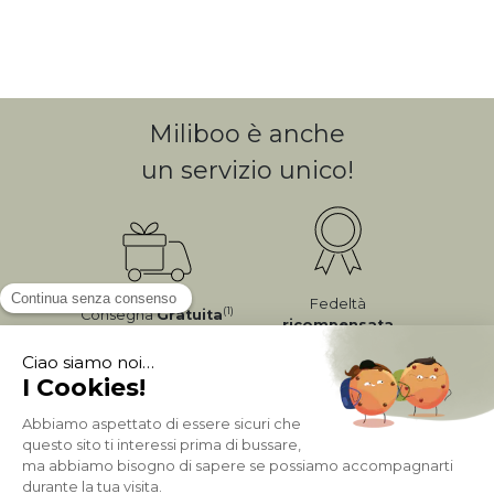
Miliboo è anche
un servizio unico!
Fedeltà
(1)
Consegna
Gratuita
ricompensata
Pagamento sicuro