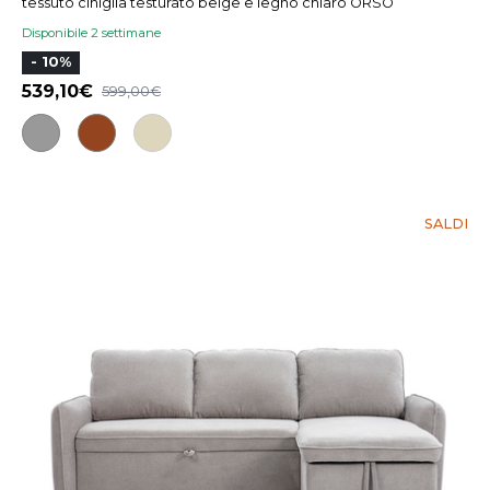
tessuto ciniglia testurato beige e legno chiaro ORSO
Disponibile 2 settimane
- 10%
539,10
599,00
SALDI