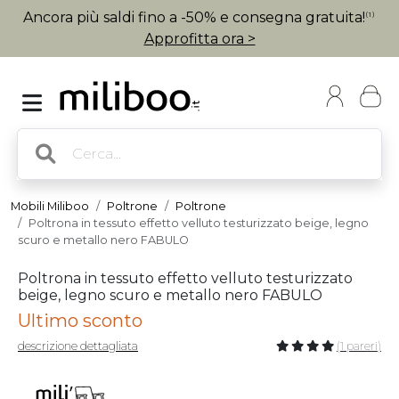
Ancora più saldi fino a -50% e consegna gratuita!
(1)
Approfitta ora >
Mobili Miliboo
Poltrone
Poltrone
Poltrona in tessuto effetto velluto testurizzato beige, legno
scuro e metallo nero FABULO
Poltrona in tessuto effetto velluto testurizzato
beige, legno scuro e metallo nero FABULO
Ultimo sconto
descrizione dettagliata
(1 pareri)