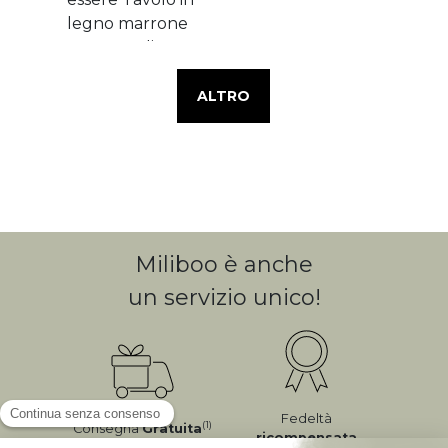
ALTRO
Miliboo è anche
un servizio unico!
Fedeltà
(1)
Consegna
Gratuita
ricompensata