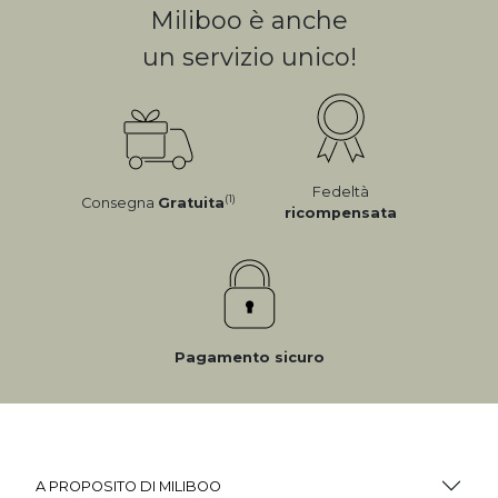
Miliboo è anche
un servizio unico!
Fedeltà
(1)
Consegna
Gratuita
ricompensata
Pagamento sicuro
A PROPOSITO DI MILIBOO