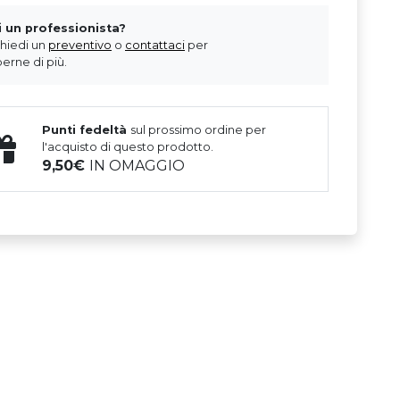
i un professionista?
chiedi un
preventivo
o
contattaci
per
erne di più.
Punti fedeltà
sul prossimo ordine per
l'acquisto di questo prodotto.
9,50
IN OMAGGIO