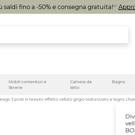
 saldi fino a -50% e consegna gratuita!
Appro
(1)
Mobili contenitori e
Camera da
Bagno
librerie
letto
sign 3 posti in tessuto effetto velluto grigio testurizzato e legno ch
Div
vel
BO