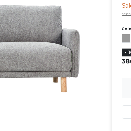
Sal
descri
Colo
- 
3