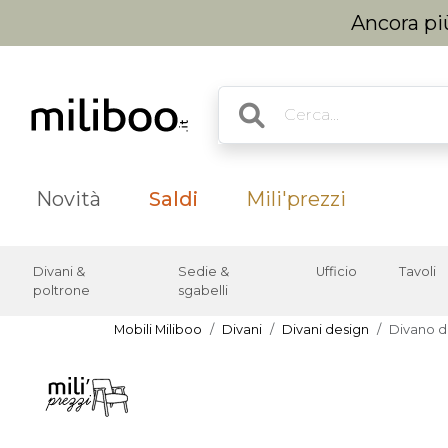
Ancora più
Novità
Saldi
Mili'prezzi
Divani &
Sedie &
Ufficio
Tavoli
poltrone
sgabelli
Mobili Miliboo
Divani
Divani design
Divano de