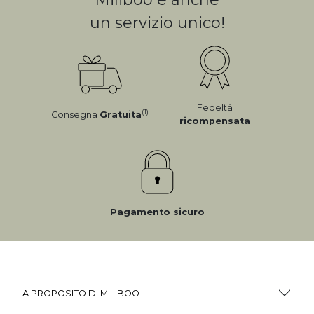
un servizio unico!
Fedeltà
(1)
Consegna
Gratuita
ricompensata
Pagamento sicuro
A PROPOSITO DI MILIBOO