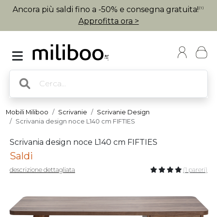
Ancora più saldi fino a -50% e consegna gratuita!
(1)
Approfitta ora >
Mobili Miliboo
Scrivanie
Scrivanie Design
Scrivania design noce L140 cm FIFTIES
Scrivania design noce L140 cm FIFTIES
Saldi
descrizione dettagliata
(1 pareri)