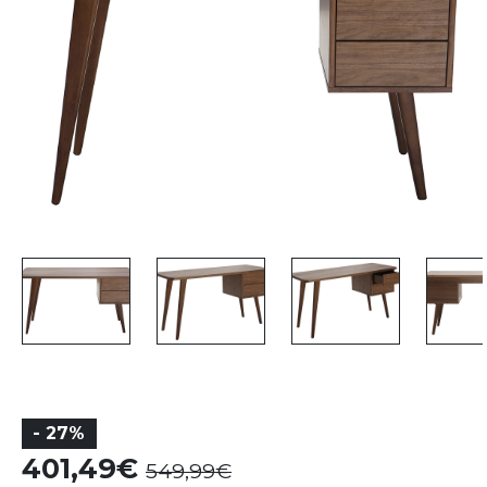
- 27%
401,49
549,99