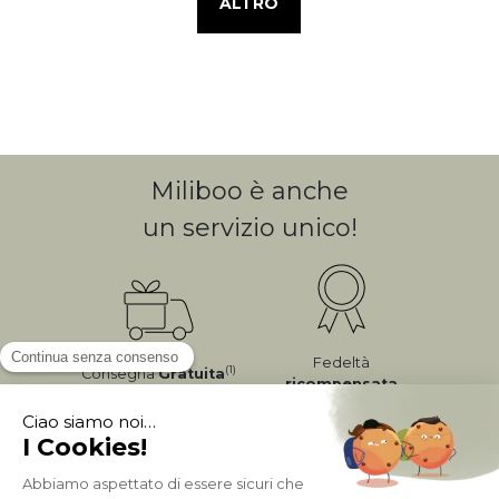
ALTRO
Miliboo è anche
un servizio unico!
Fedeltà
(1)
Consegna
Gratuita
ricompensata