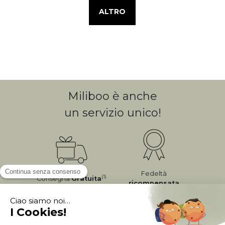
ALTRO
Miliboo è anche
un servizio unico!
Fedeltà
(1)
Consegna
Gratuita
ricompensata