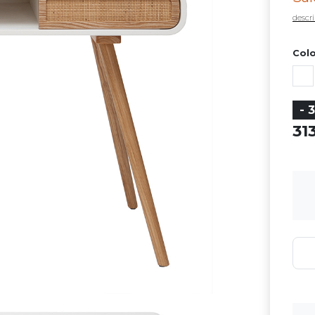
descri
Colo
- 
31