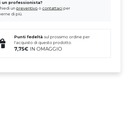
i un professionista?
chiedi un
preventivo
o
contattaci
per
erne di più.
Punti fedeltà
sul prossimo ordine per
l'acquisto di questo prodotto.
7,75
IN OMAGGIO