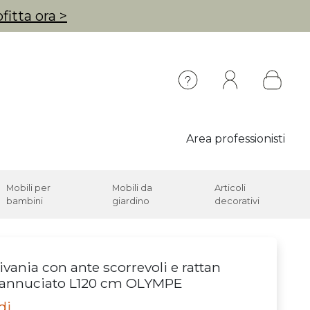
fitta ora >
Area professionisti
Mobili per
Mobili da
Articoli
bambini
giardino
decorativi
ivania con ante scorrevoli e rattan
cannuciato L120 cm OLYMPE
di