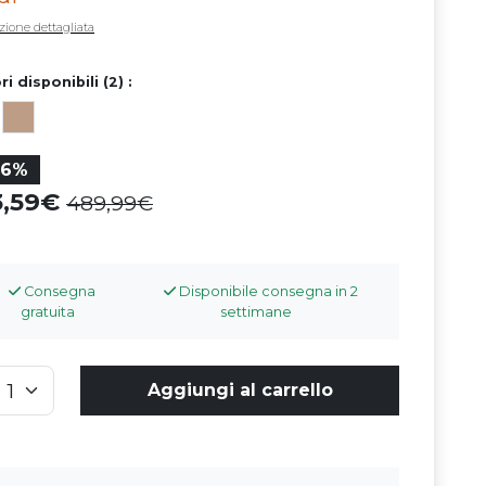
zione dettagliata
ri disponibili (2) :
36%
3,59
489,99
Consegna
Disponibile consegna in 2
gratuita
settimane
Aggiungi al carrello