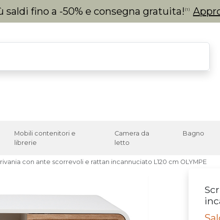
 saldi fino a -50% e consegna gratuita!
Appro
(1)
Mobili contenitori e
Camera da
Bagno
librerie
letto
rivania con ante scorrevoli e rattan incannuciato L120 cm OLYMPE
Scr
in
Sal