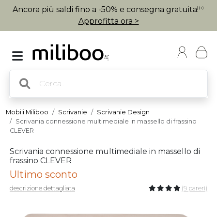
Ancora più saldi fino a -50% e consegna gratuita!
(1)
Approfitta ora >
Mobili Miliboo
Scrivanie
Scrivanie Design
Scrivania connessione multimediale in massello di frassino
CLEVER
Scrivania connessione multimediale in massello di
frassino CLEVER
Ultimo sconto
descrizione dettagliata
(9 pareri)