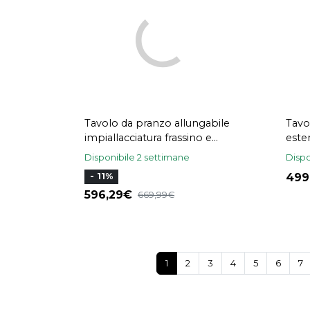
Tavolo da pranzo allungabile
Tavo
impiallacciatura frassino e
este
legno massello di hevea L150-
fras
Disponibile 2 settimane
Dispo
180 cm BOLLY
49
- 11%
596,29
669,99
1
2
3
4
5
6
7