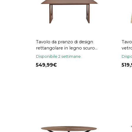
Tavolo da pranzo di design
Tavo
rettangolare in legno scuro
vetr
noce L200 cm KUALA
cm 
Disponibile 2 settimane
Dispo
549,99
519