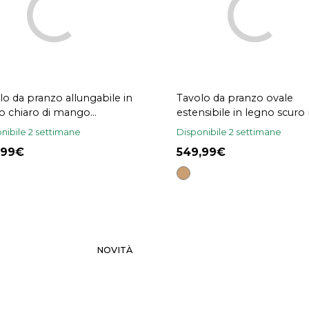
lo da pranzo allungabile in
Tavolo da pranzo ovale
o chiaro di mango
estensibile in legno scuro
iccio e metallo nero L180-
L150-200 cm ANSEL
nibile 2 settimane
Disponibile 2 settimane
 cm BRAVA
,99
549,99
NOVITÀ