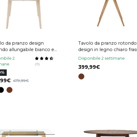
lo da pranzo design
Tavolo da pranzo rotondo
ndo allungabile bianco e
design in legno chiaro fras
o L120-150 LEENA
D106 cm WALFORD
nibile 2
Disponibile 2 settimane
imane
(11)
399,99
0%
,99
479,99