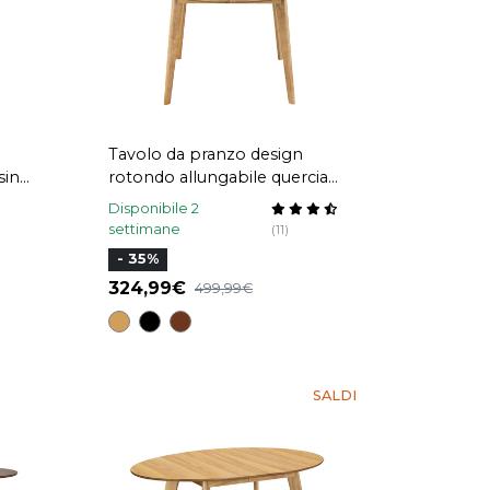
Tavolo da pranzo design
sino
rotondo allungabile quercia
L120-150 LEENA
Disponibile 2
settimane
(11)
- 35%
324,99
499,99
SALDI