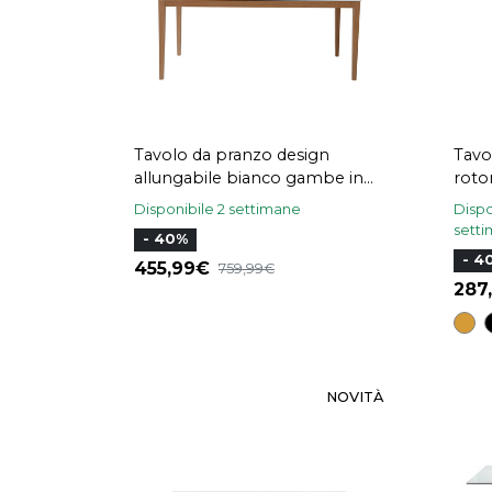
Tavolo da pranzo design
Tavo
allungabile bianco gambe in
roto
legno L180-260 DELAH
legn
Disponibile 2 settimane
Dispo
sett
- 40%
- 4
455,99
759,99
287
NOVITÀ