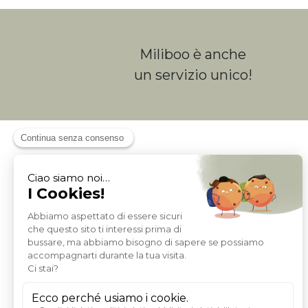
Miliboo è anche
un servizio unico!
A PROPOSITO DI MILIBOO
Chi siamo e quali sono i nostri valori
Avviso legale
Mezzi di pagamento
Trasporto
Condizioni generali di vendita
Politica di protezione dei dati personali
Carta sconti e sponsorizzazione