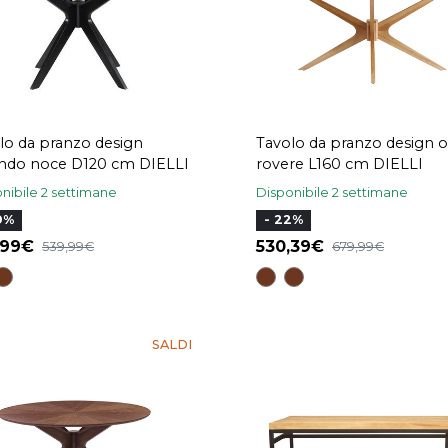
lo da pranzo design
Tavolo da pranzo design o
ndo noce D120 cm DIELLI
rovere L160 cm DIELLI
nibile 2 settimane
Disponibile 2 settimane
0%
- 22%
,99
530,39
539,99
679,99
SALDI