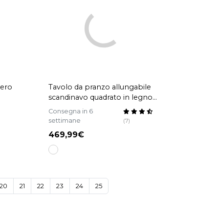
nero
Tavolo da pranzo allungabile
scandinavo quadrato in legno
chiaro L90-130 LEENA
Consegna in 6
settimane
(7)
469,99
20
21
22
23
24
25