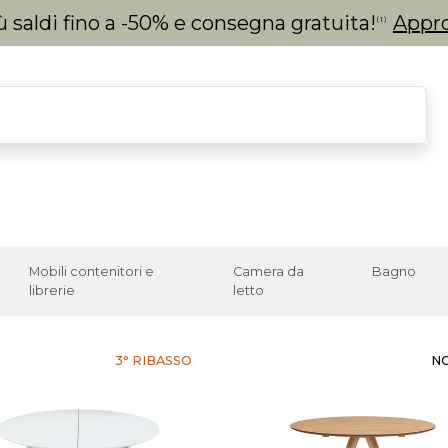
 saldi fino a -50% e consegna gratuita!
Appro
(1)
Mobili contenitori e
Camera da
Bagno
librerie
letto
3° RIBASSO
N