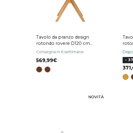
Tavolo da pranzo design
Tavo
rotondo rovere D120 cm
roto
DIELLI
DIEL
Consegna in 6 settimane
Dispo
569,99
- 3
371
NOVITÀ