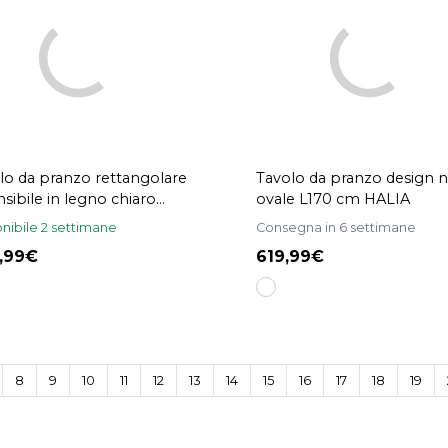
lo da pranzo rettangolare
Tavolo da pranzo design 
nsibile in legno chiaro
ovale L170 cm HALIA
sino L160-210 cm CLAUDIE
nibile 2 settimane
Consegna in 6 settimane
9,99
619,99
8
9
10
11
12
13
14
15
16
17
18
19