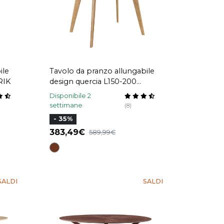
ile
Tavolo da pranzo allungabile
RIK
design quercia L150-200
MARIK
Disponibile 2
settimane
(8)
- 35%
383,49
589,99
SALDI
SALDI