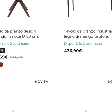
lo da pranzo design
Tavolo da pranzo industria
ndo in noce D120 cm
legno di mango bruto e
LI
metallo L160 YPSTER
nibile 2 settimane
Disponibile 2 settimane
436,90
7%
,69
589,99
NOVITÀ
N