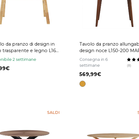
lo da pranzo di design in
Tavolo da pranzo allungab
o trasparente e legno L160
design noce L150-200 MA
BACCO
nibile 2 settimane
Consegna in 6
settimane
(8)
,99
569,99
SALDI