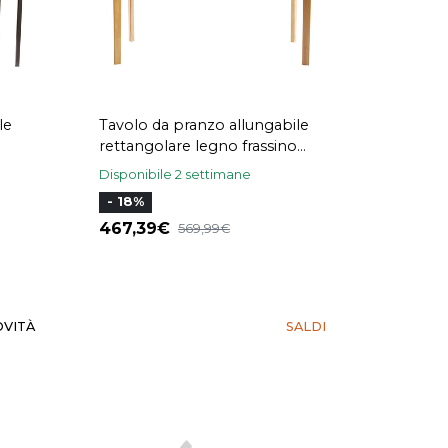
le
Tavolo da pranzo allungabile
rettangolare legno frassino
L160-210 cm BONAVISTA
Disponibile 2 settimane
- 18%
467,39
569,99
OVITÀ
SALDI