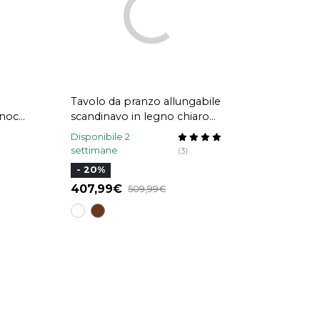
Tavolo da pranzo allungabile
 noce
scandinavo in legno chiaro
L150-200 LEENA
Disponibile 2
settimane
(3)
- 20%
407,99
509,99