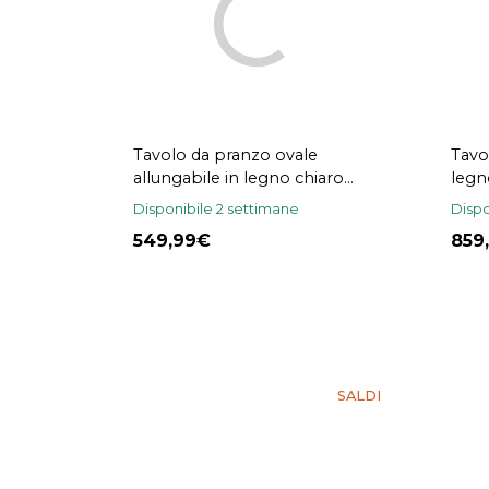
Tavolo da pranzo ovale
Tavo
allungabile in legno chiaro
legn
frassino L180-230 cm CLAUDIE
mass
Disponibile 2 settimane
Dispo
220
549,99
859
SALDI