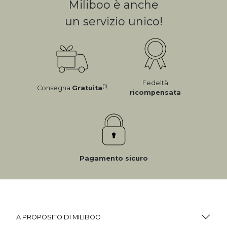
Miliboo è anche
un servizio unico!
Fedeltà
(1)
Consegna
Gratuita
ricompensata
Pagamento sicuro
A PROPOSITO DI MILIBOO