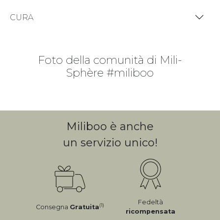
CURA
Foto della comunità di Mili-
Sphère #miliboo
Miliboo è anche
un servizio unico!
Fedeltà
(1)
Consegna
Gratuita
ricompensata