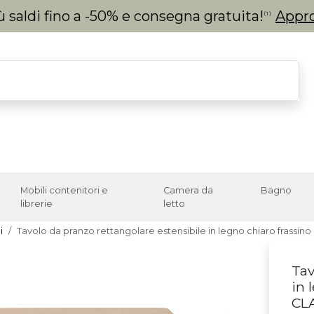
 saldi fino a -50% e consegna gratuita!
Appro
(1)
Mobili contenitori e
Camera da
Bagno
librerie
letto
i
Tavolo da pranzo rettangolare estensibile in legno chiaro frassin
Tav
in 
CL