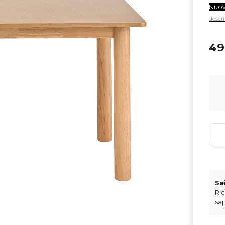
Nuo
descri
4
Se
Ri
sap