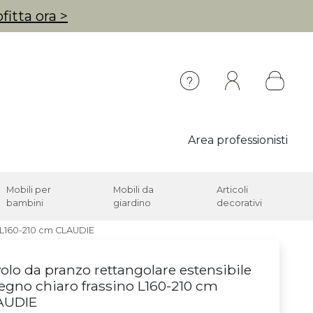
fitta ora >
Area professionisti
Mobili per
Mobili da
Articoli
bambini
giardino
decorativi
o L160-210 cm CLAUDIE
olo da pranzo rettangolare estensibile
legno chiaro frassino L160-210 cm
AUDIE