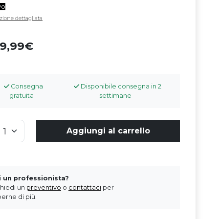
vo
zione dettagliata
99,99
Consegna
Disponibile consegna in 2
gratuita
settimane
Aggiungi al carrello
i un professionista?
chiedi un
preventivo
o
contattaci
per
erne di più.